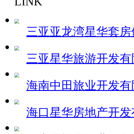
LINK
三亚亚龙湾星华套房
三亚星华旅游开发有
海南中田旅业开发有
海口星华房地产开发