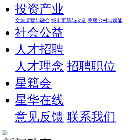
投资产业
文旅运营与融合
城市更新与改造
美丽乡村与赋能
社会公益
人才招聘
人才理念
招聘职位
星籍会
星华在线
意见反馈
联系我们