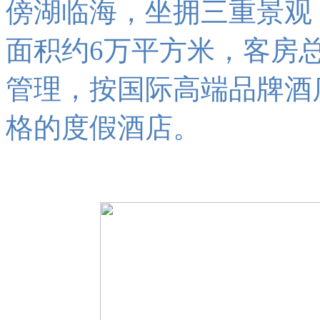
傍湖临海，坐拥三重景观
面积约6万平方米，客房总
管理，按国际高端品牌酒
格的度假酒店。