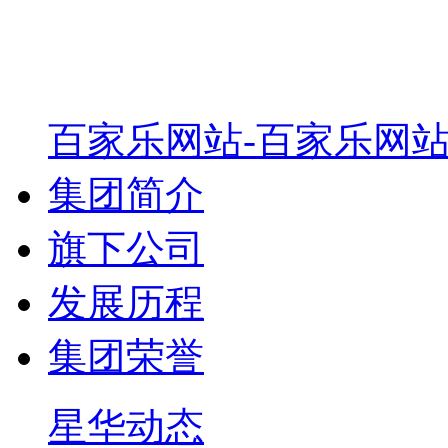
百家乐网站-百家乐网站
集团简介
旗下公司
发展历程
集团荣誉
星华动态