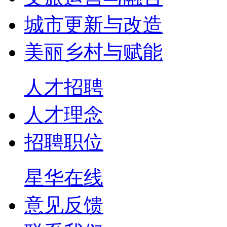
城市更新与改造
美丽乡村与赋能
人才招聘
人才理念
招聘职位
星华在线
意见反馈