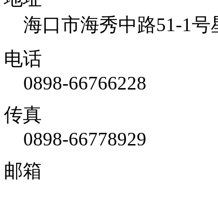
海口市海秀中路51-1号
电话
0898-66766228
传真
0898-66778929
邮箱