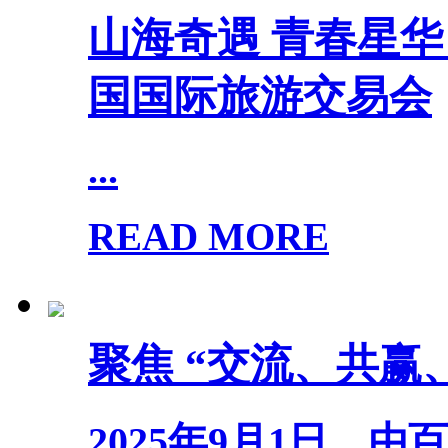
山海奇遇 青春星华 |
国国际旅游交易会
...
READ MORE
聚焦 “交流、共赢
2025年9月1日，