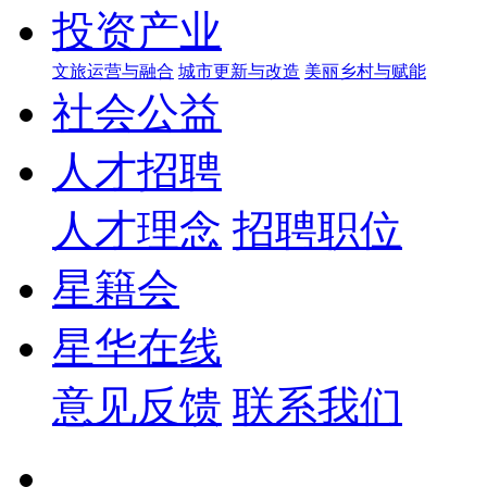
投资产业
文旅运营与融合
城市更新与改造
美丽乡村与赋能
社会公益
人才招聘
人才理念
招聘职位
星籍会
星华在线
意见反馈
联系我们