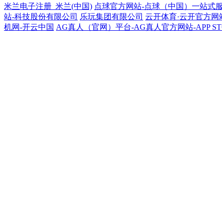
米兰电子注册_米兰(中国)
点球官方网站-点球（中国）一站式
站-科技股份有限公司
乐玩集团有限公司
云开体育·云开官方网站
机网-开云中国
AG真人（官网）平台-AG真人官方网站-APP ST