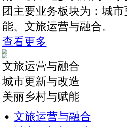
团主要业务板块为：城市
能、文旅运营与融合。
查看更多
文旅运营与融合
城市更新与改造
美丽乡村与赋能
文旅运营与融合