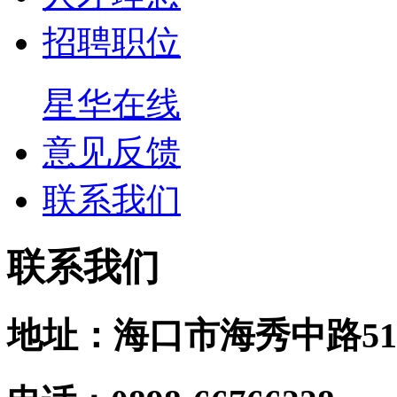
招聘职位
星华在线
意见反馈
联系我们
联系我们
地址：海口市海秀中路51