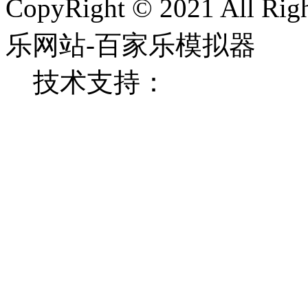
CopyRight © 2021 All
乐网站-百家乐模拟器
技术支持：