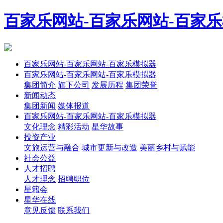
百家乐网站-百家乐网站-百家
百家乐网站-百家乐网站-百家乐模拟器
百家乐网站-百家乐网站-百家乐模拟器
集团简介
旗下公司
发展历程
集团荣誉
新闻动态
集团新闻
媒体报道
百家乐网站-百家乐网站-百家乐模拟器
文化理念
精彩活动
星华故事
投资产业
文旅运营与融合
城市更新与改造
美丽乡村与赋能
社会公益
人才招聘
人才理念
招聘职位
星籍会
星华在线
意见反馈
联系我们