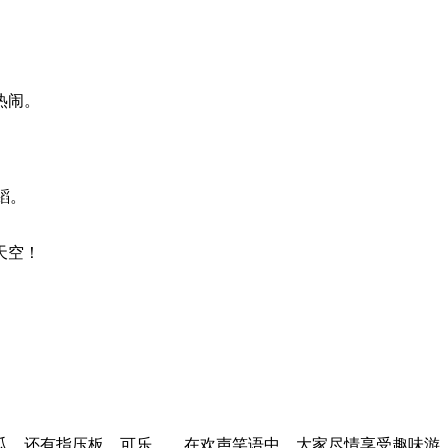
热闹。
蹈。
天空！
瓜，还有指压板，可乐……在欢声笑语中，大家尽情享受趣味游