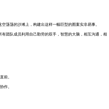
在这空荡荡的沙滩上，构建出这样一幅巨型的图案实非易事。
所有团队成员利用自己勤劳的双手，智慧的大脑，相互沟通，相
直前。
协作。