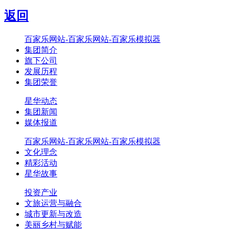
返回
百家乐网站-百家乐网站-百家乐模拟器
集团简介
旗下公司
发展历程
集团荣誉
星华动态
集团新闻
媒体报道
百家乐网站-百家乐网站-百家乐模拟器
文化理念
精彩活动
星华故事
投资产业
文旅运营与融合
城市更新与改造
美丽乡村与赋能