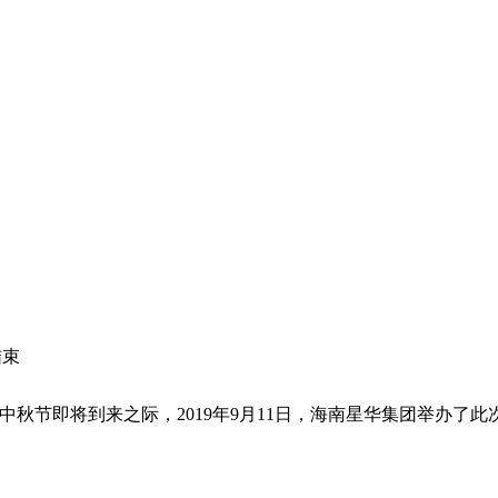
结束
-中秋节即将到来之际，2019年9月11日，海南星华集团举办了