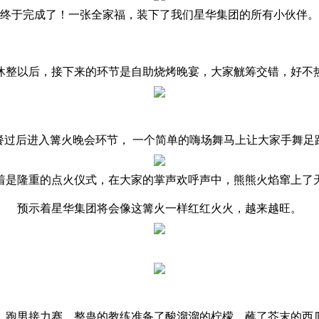
终于完成了！一张全家福，装下了我们星华集团的所有小伙伴。
休整以后，接下来的环节是自助烧烤晚宴，大家觥筹交错，好不
餐过后进入篝火晚会环节， 一个简单的嗨场舞马上让大家手舞足
着是隆重的点火仪式，在大家的掌声欢呼声中，熊熊火焰窜上了
预示着星华集团将会像这篝火一样红红火火，越来越旺。
、跑男接力赛，整蛊的教练准备了酸溜溜的柠檬，蘸了芥末的西