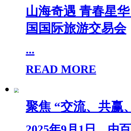
山海奇遇 青春星华 |
国国际旅游交易会
...
READ MORE
聚焦 “交流、共赢
2025年9月1日，