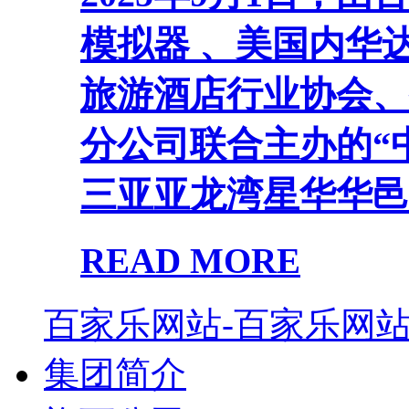
模拟器 、美国内华
旅游酒店行业协会、
分公司联合主办的“
三亚亚龙湾星华华邑度
READ MORE
百家乐网站-百家乐网站
集团简介