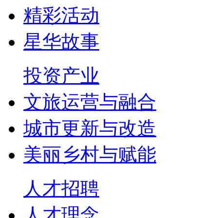
精彩活动
星华故事
投资产业
文旅运营与融合
城市更新与改造
美丽乡村与赋能
人才招聘
人才理念