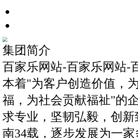
集团简介
百家乐网站-百家乐网站-百
本着"为客户创造价值，
福，为社会贡献福祉"的
求专业，坚韧弘毅，创新
南34载，逐步发展为一